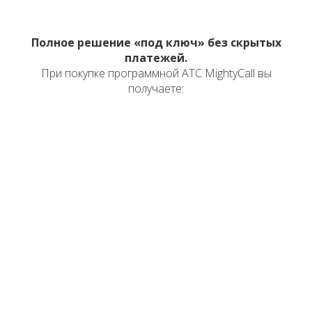
Полное решение «под ключ» без скрытых
платежей.
При покупке программной АТС MightyCall вы
получаете:
Бессрочную лицензию —
единовременная оплата без
ежемесячной подписки
Базовую настройку —
развёртывание системы и
подключение до 5 номеров
включены в стоимость