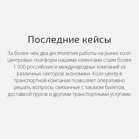
Последние кейсы
КЕЙСЫ
ПРЕСС-ЦЕНТР
За более чем два десятилетия работы на рынке колл-
Сеть клиник «Альфа-Центр
центровых платформ нашими клиентами стали более
Здоровья» повысила
1 000 российских и международных компаний из
устойчивость работы колл-
различных секторов экономики. Колл-центр в
центров благодаря технологии
транспортной компании позволяет оперативно
КЕЙСЫ
MightyCall
решать вопросы, связанные с заказом билетов,
Туроператор Anex перезапустил
доставкой грузов и другими транспортными услугами.
1 год назад
колл-центр: в 2024 году
ожидается рост турпотока
2 года назад