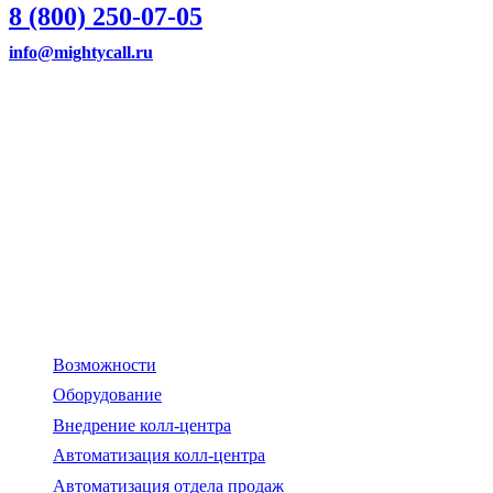
8 (800) 250-07-05
info@mightycall.ru
РЕКВИЗИТЫ
ИНН
: 7705886824
КПП
: 774301001
ОГРН
: 1097746224025
ОКВЭД
: 62.01 – Разработка компьютерного программного
обеспечения
Головинское шоссе 5/1, офис 9016,
Москва, Россия, 125212
Возможности
Оборудование
Внедрение колл-центра
Автоматизация колл-центра
Автоматизация отдела продаж