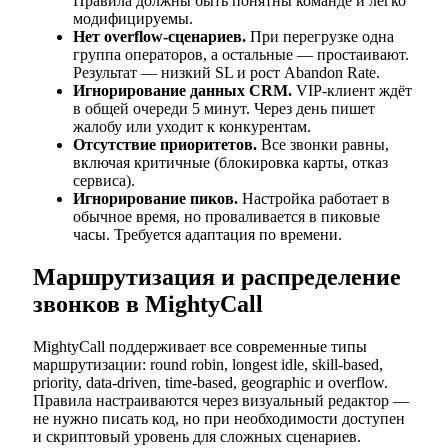
Правила должны быть понятны команде и легко
модифицируемы.
Нет overflow-сценариев.
При перегрузке одна
группа операторов, а остальные — простаивают.
Результат — низкий SL и рост Abandon Rate.
Игнорирование данных CRM.
VIP-клиент ждёт
в общей очереди 5 минут. Через день пишет
жалобу или уходит к конкурентам.
Отсутствие приоритетов.
Все звонки равны,
включая критичные (блокировка карты, отказ
сервиса).
Игнорирование пиков.
Настройка работает в
обычное время, но проваливается в пиковые
часы. Требуется адаптация по времени.
Маршрутизация и распределение
звонков в MightyCall
MightyCall поддерживает все современные типы
маршрутизации: round robin, longest idle, skill-based,
priority, data-driven, time-based, geographic и overflow.
Правила настраиваются через визуальный редактор —
не нужно писать код, но при необходимости доступен
и скриптовый уровень для сложных сценариев.